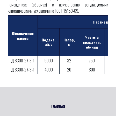
помещениях (объемах) с искусственно регулируемыми
климатическими условиями по ГОСТ 15150-69.
Параметры
Обозначение
Частота
Доп
насоса
Подача,
Напор,
вращения,
к
м3/ч
м
об/мин
з
Д 6300-27-3-1
5000
32
750
Д 6300-27-3-1
4000
20
600
ГЛАВНАЯ