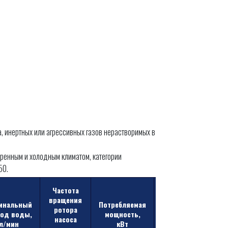
, инертных или агрессивных газов нерастворимых в
еренным и холодным климатом, категории
50.
Частота
Масса
вращения
инальный
Потребляемая
насоса
ротора
ход воды,
мощность,
без
насоса
л/мин
кВт
привода,