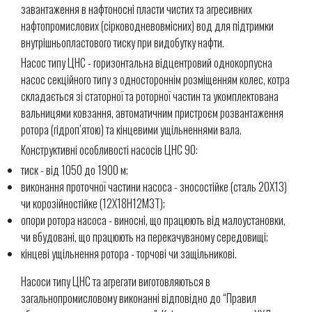
завантаження в нафтоносні пласти чистих та агресивних
нафтопромислових (сірководневовмісних) вод для підтримки
внутрішньопластового тиску при видобутку нафти.
Насос типу ЦНС - горизонтальна відцентровий однокорпусна
насос секційного типу з одностороннім розміщенням колес, котра
складається зі статорної та роторної частин та укомплектована
вальницями ковзання, автоматичним пристроєм розвантаження
ротора (гідроп’ятою) та кінцевими ущільненнями вала.
Конструктивні особливості насосів ЦНС 90:
тиск - від 1050 до 1900 м;
виконання проточної частини насоса - зносостійке (сталь 20Х13)
чи корозійностійке (12Х18Н12М3Т);
опори ротора насоса - виносні, що працюють від малоустановки,
чи вбудовані, що працюють на перекачуваному середовищі;
кінцеві ущільнення ротора - торчові чи защільникові.
Насоси типу ЦНС та агрегати виготовляються в
загальнопромисловому виконанні відповідно до “Правил