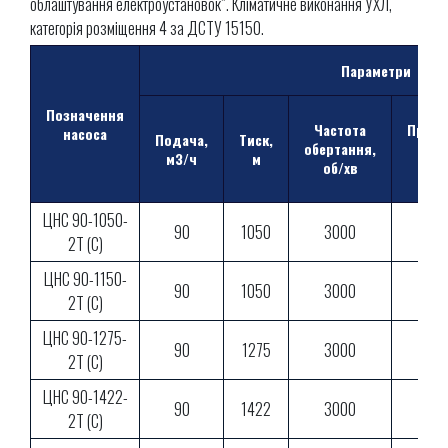
облаштування електроустановок”. Кліматичне виконання УХЛ,
категорія розміщення 4 за ДСТУ 15150.
Параметри
Позначення
Частота
Припу
насоса
Подача,
Тиск,
обертання,
кав
м3/ч
м
об/хв
зап
ЦНС 90-1050-
90
1050
3000
2Т (С)
ЦНС 90-1150-
90
1050
3000
2Т (С)
ЦНС 90-1275-
90
1275
3000
2Т (С)
ЦНС 90-1422-
90
1422
3000
2Т (С)