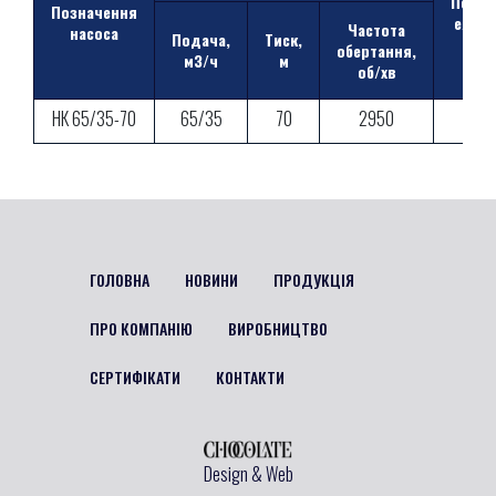
Потуж
Позначення
е/дви
Частота
насоса
Подача,
Тиск,
кВ
обертання,
м3/ч
м
об/хв
НК 65/35-70
65/35
70
2950
5,5
ГОЛОВНА
НОВИНИ
ПРОДУКЦІЯ
ПРО КОМПАНІЮ
ВИРОБНИЦТВО
СЕРТИФІКАТИ
КОНТАКТИ
Design & Web