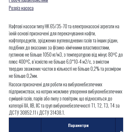
Розріз насоса
Нафтові насоси типу НК 65/35-70 та електронасосні агрегати на
їхній основі призначені для перекачування нафти,
нафтопродуктів, зріджених вуглеводневих газів та інших рідин,
подібних до вказаних за фізико-хімічними властивостями,
густиною не більше 1050 кг/м3, з температурою від мінус 80ºС до
плюс 400ºС, в’язкістю не більше 6,0*10-4 м2/с, з вмістом
твердих зважених часток в кількості не більше 0,2% та розміром
не більше 0,2мм.
Насоси призначені для роботи на вибухонебезпечних
підприємствах, на котрих можливе утворення вибухонебезпечних
сумішей газів, парів або пилу з повітрям, що відносяться до
категорії IIA, IIB, IIC та груп вибухонебезпечності Т1, Т2, Т3, Т4 за
ДСТУ 30852.11 і ДСТУ 31438.1.
Параметри