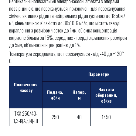
Вертикальні напівзаглибні електронасосні агрегати з опорами
поза рідиною, що перекачується, призначені для перекачування
хімічно активних рідин та нейтральних рідин густиною до 1850кг/
м³, кінематичною в’язкістю до 30х10-6 м²/с, що містять тверді
вкраплення з розміром часток до 1мм, об’ємна концентрація
котрих не більша за 15%, серед них - тверді вкраплення розміром
до 5мм, об’ємною концентрацією до 1%.
Температура середовища, що перекачується - від -40 до +120°
С.
Параметри
Позначення
Частота
Доп
насосу
Подача,
Напор,
обертання,
ка
м3/ч
м
об/хв
запа
ТХИ 250/40-
250
40
1450
1,3-К(А,Е,И)-Щ