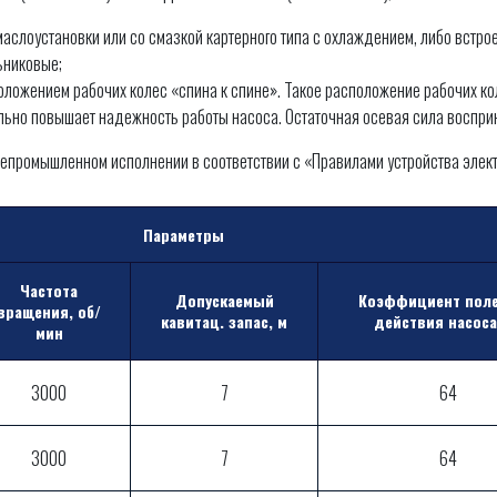
аслоустановки или со смазкой картерного типа с охлаждением, либо встр
ьниковые;
ожением рабочих колес «спина к спине». Такое расположение рабочих ко
ельно повышает надежность работы насоса. Остаточная осевая сила воспр
щепромышленном исполнении в соответствии с «Правилами устройства элек
Параметры
Частота
Допускаемый
Коэффициент поле
вращения, об/
кавитац. запас, м
действия насос
мин
3000
7
64
3000
7
64