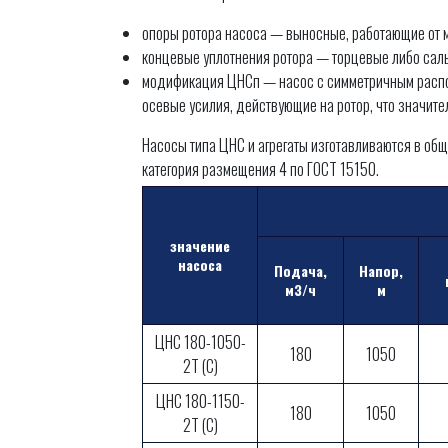
опоры ротора насоса — выносные, работающие от м
концевые уплотнения ротора — торцевые либо сал
модификация ЦНСп — насос с симметричным распол
осевые усилия, действующие на ротор, что значит
Насосы типа ЦНС и агрегаты изготавливаются в об
категория размещения 4 по ГОСТ 15150.
значение
насоса
Подача,
Напор,
м3/ч
м
ЦНС 180-1050-
180
1050
2Т (С)
ЦНС 180-1150-
180
1050
2Т (С)