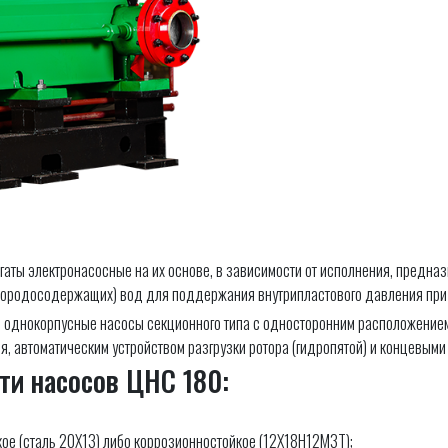
аты электронасосные на их основе, в зависимости от исполнения, предна
дородосодержащих) вод для поддержания внутрипластового давления при
однокорпусные насосы секционного типа с односторонним расположением к
, автоматическим устройством разгрузки ротора (гидропятой) и концевыми
ти насосов ЦНС 180:
ое (сталь 20Х13) либо коррозионностойкое (12Х18Н12М3Т);