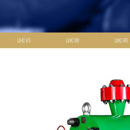
ЦНС 63
ЦНС 80
ЦНС 90