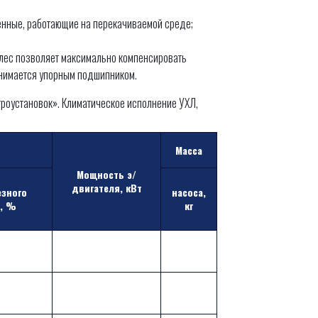
оенные, работающие на перекачиваемой среде;
лес позволяет максимально компенсировать
инимается упорным подшипником.
троустановок». Климатическое исполнение УХЛ,
Масса
Мощность э/
двигателя, кВт
зного
насоса,
а, %
кг