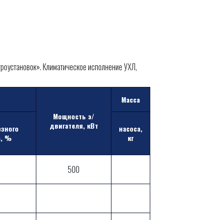
троустановок». Климатическое исполнение УХЛ,
Масса
Мощность э/
двигателя, кВт
зного
насоса,
а, %
кг
500