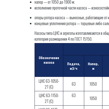
напор — от 1050 до 1900 м;
исполнение проточной части насоса — износостойк
опоры ротора насоса — выносные, работающие от 
концевые уплотнения ротора — торцевые либо сал
Насосы типа ЦНС и агрегаты изготавливаются в об
категория размещения 4 по ГОСТ 15150.
Обозначение
насоса
Подача,
Напор,
м3/ч
м
ЦНС 63-1050-
63
1050
2Т (С)
ЦНС 63-1150-
63
1050
2Т (С)