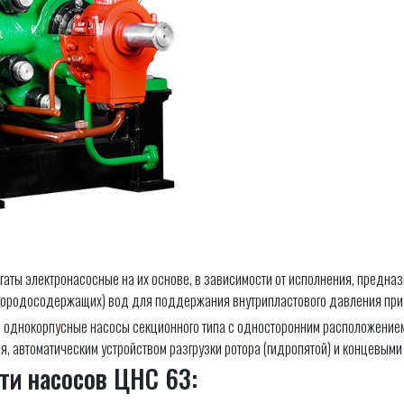
аты электронасосные на их основе, в зависимости от исполнения, предна
дородосодержащих) вод для поддержания внутрипластового давления при
однокорпусные насосы секционного типа с односторонним расположением к
, автоматическим устройством разгрузки ротора (гидропятой) и концевыми
ти насосов ЦНС 63: