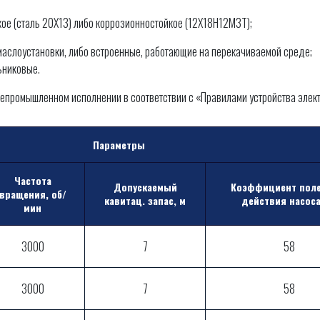
ое (сталь 20Х13) либо коррозионностойкое (12Х18Н12М3Т);
маслоустановки, либо встроенные, работающие на перекачиваемой среде;
ьниковые.
щепромышленном исполнении в соответствии с «Правилами устройства элек
Параметры
Частота
Допускаемый
Коэффициент поле
вращения, об/
кавитац. запас, м
действия насос
мин
3000
7
58
3000
7
58