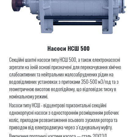
Насоси НСШ 500
Секційні шахтні насоси типу НСШ 500, а також електронасосні
агрегати на їхній основі призначені для перекачування хімічно
слабоактивних та нейтральних малозабруднених рідин на
водовідливних установках з притоками 350-500 м3/год та з
геометричною висотою водопідйому, що відповідає тиску в
номінальному режимі.
Насоси типу НСШ - відцентрові горизонтальні секційні
однокорпусні насоси з одностороннім розміщенням робочих
коліс, приладом розвантаження осьового зусилля ротора та
приводом від електродвигуна через з’єднувальну муфту.
Виконання проточної частини насоса — сталь 20Х13Л.