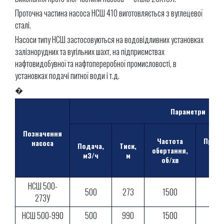
Проточна частина насоса НСШ 410 виготовляється з вуглецевої
сталі.
Насоси типу НСШ застосовуються на водовідливних установках
залізнорудних та вугільних шахт, на підприємствах
нафтовидобувної та нафтопереробної промисловості, в
установках подачі питної води і т.д.
�
Параметри
Позначення
Частота
Припу
насоса
Подача,
Тиск,
обертання,
кав
м3/ч
м
об/хв
зап
НСШ 500-
500
273
1500
273У
НСШ 500-990
500
990
1500