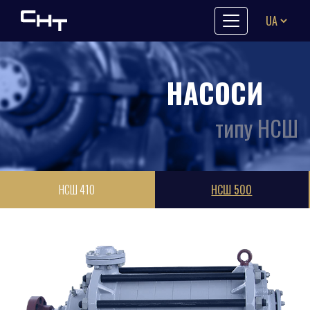
Skip to content
НАСОСИ
типу НСШ
НСШ 410
НСШ 500