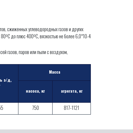
тов, сжиженных углеводородных газов и других
с 80ºС до плюс 400ºС, вязкостью не более 6,0*10-4
й газов, паров или пыли с воздухом,
Масса
ь э/д,
т
насоса, кг
агрегата, кг
55
750
817-1121