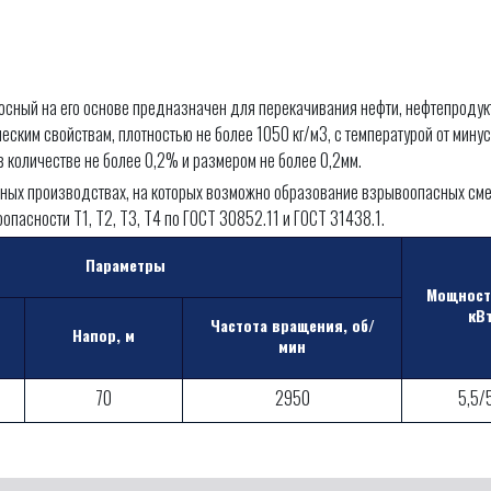
асосный на его основе предназначен для перекачивания нефти, нефтепродук
ским свойствам, плотностью не более 1050 кг/м3, с температурой от мину
 количестве не более 0,2% и размером не более 0,2мм.
ых производствах, на которых возможно образование взрывоопасных смесе
ывоопасности Т1, Т2, Т3, Т4 по ГОСТ 30852.11 и ГОСТ 31438.1.
Параметры
Мощност
кВ
Частота вращения, об/
Напор, м
мин
70
2950
5,5/