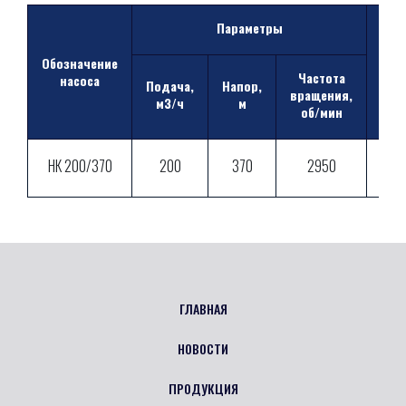
Параметры
Мощ
Обозначение
Частота
э/д
насоса
Подача,
Напор,
вращения,
м3/ч
м
об/мин
НК 200/370
200
370
2950
75
ГЛАВНАЯ
НОВОСТИ
ПРОДУКЦИЯ