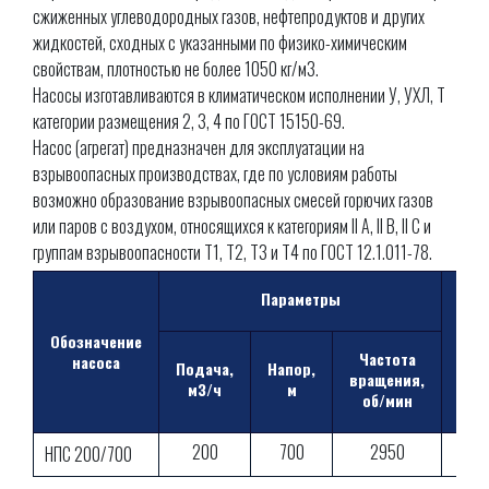
сжиженных углеводородных газов, нефтепродуктов и других
жидкостей, сходных с указанными по физико-химическим
свойствам, плотностью не более 1050 кг/м3.
Насосы изготавливаются в климатическом исполнении У, УХЛ, Т
категории размещения 2, 3, 4 по ГОСТ 15150-69.
Насос (агрегат) предназначен для эксплуатации на
взрывоопасных производствах, где по условиям работы
возможно образование взрывоопасных смесей горючих газов
или паров с воздухом, относящихся к категориям II А, II В, II С и
группам взрывоопасности Т1, Т2, Т3 и Т4 по ГОСТ 12.1.011-78.
Параметры
Мощ
Обозначение
Частота
э/д
насоса
Подача,
Напор,
вращения,
м3/ч
м
об/мин
200
700
2950
75
НПС 200/700