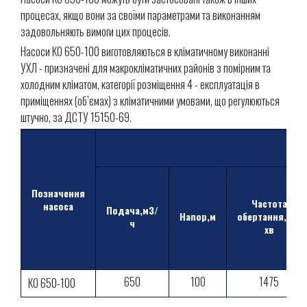
процесах, якщо вони за своїми параметрами та виконанням
задовольняють вимоги цих процесів.
Насоси КО 650-100 виготовляються в кліматичному виконанні
УХЛ - призначені для макрокліматичних районів з помірним та
холодним кліматом, категорії розміщення 4 - експлуатація в
приміщеннях (об’ємах) з кліматичними умовами, що регулюються
штучно, за ДСТУ 15150-69.
Позначення
Частота
насоса
Подача,м3/
Напор,м
обертання,об/
ч
хв
650
100
1475
КО 650-100