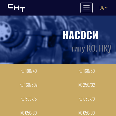
Skip to content
НАСОСИ
типу КО, НКУ
КО 100/40
КО 160/50
КО 160/50а
КО 250/32
КО 500-75
КО 650-70
КО 650-80
КО 650-90