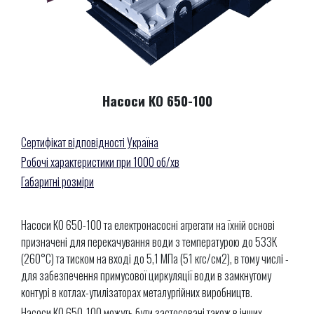
Насоси КО 650-100
Сертифікат відповідності Україна
Робочі характеристики при 1000 об/хв
Габаритні розміри
Насоси КО 650-100 та електронасосні агрегати на їхній основі
призначені для перекачування води з температурою до 533К
(260°С) та тиском на вході до 5,1 МПа (51 кгс/см2), в тому числі -
для забезпечення примусової циркуляції води в замкнутому
контурі в котлах-утилізаторах металургійних виробництв.
Насоси КО 650-100 можуть бути застосовані також в інших