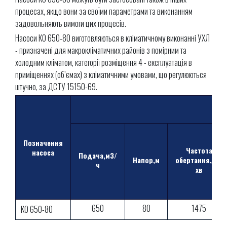
процесах, якщо вони за своїми параметрами та виконанням
задовольняють вимоги цих процесів.
Насоси КО 650-80 виготовляються в кліматичному виконанні УХЛ
- призначені для макрокліматичних районів з помірним та
холодним кліматом, категорії розміщення 4 - експлуатація в
приміщеннях (об’ємах) з кліматичними умовами, що регулюються
штучно, за ДСТУ 15150-69.
Позначення
Частота
насоса
Подача,м3/
Напор,м
обертання,об/
ч
хв
650
80
1475
КО 650-80