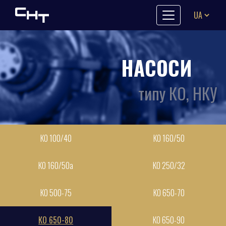
Skip to content
НАСОСИ
типу КО, НКУ
КО 100/40
КО 160/50
КО 160/50а
КО 250/32
КО 500-75
КО 650-70
КО 650-80
КО 650-90