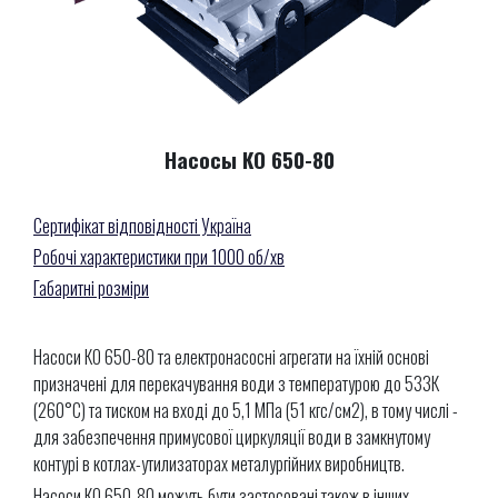
Насосы КО 650-80
Сертифікат відповідності Україна
Робочі характеристики при 1000 об/хв
Габаритні розміри
Насоси КО 650-80 та електронасосні агрегати на їхній основі
призначені для перекачування води з температурою до 533К
(260°С) та тиском на вході до 5,1 МПа (51 кгс/см2), в тому числі -
для забезпечення примусової циркуляції води в замкнутому
контурі в котлах-утилизаторах металургійних виробництв.
Насоси КО 650-80 можуть бути застосовані також в інших