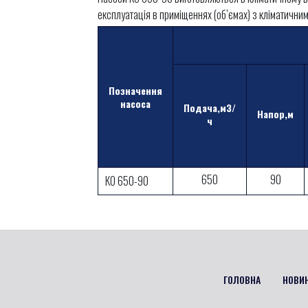
експлуатація в приміщеннях (об’ємах) з кліматичн
Позначення
насоса
Подача,м3/
Напор,м
ч
650
90
КО 650-90
ГОЛОВНА
НОВИ