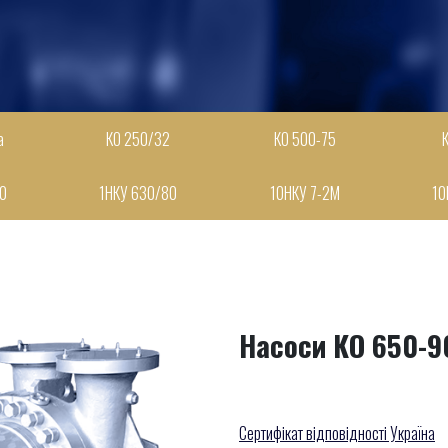
а
КО 250/32
КО 500-75
60
1НКУ 630/80
10НКУ 7-2М
10
Насоси КО 650-9
Сертифікат відповідності Україна