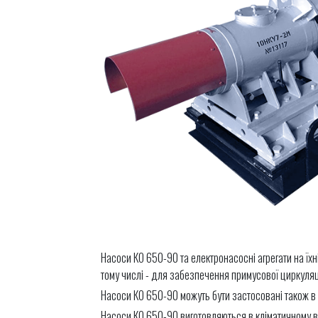
Насоси КО 650-90 та електронасосні агрегати на їхн
тому числі - для забезпечення примусової циркуляці
Насоси КО 650-90 можуть бути застосовані також в
Насоси КО 650-90 виготовляються в кліматичному ви