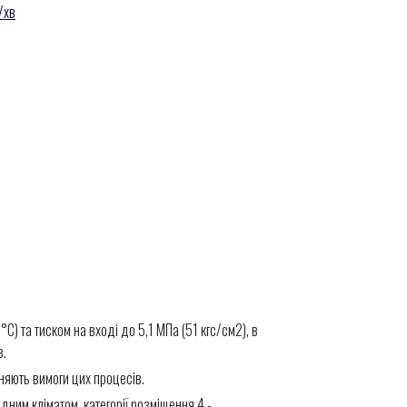
/хв
) та тиском на вході до 5,1 МПа (51 кгс/см2), в
в.
няють вимоги цих процесів.
ним кліматом, категорії розміщення 4 -