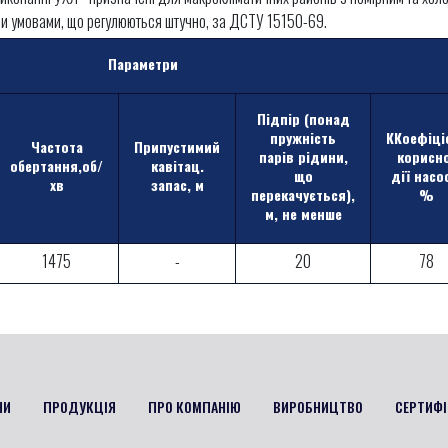
ими умовами, що регулюються штучно, за ДСТУ 15150-69.
Параметри
Підпір (понад
пружність
ККоефіці
Частота
Припустимий
парів рідини,
корисн
обертання,об/
кавітац.
що
дії насо
хв
запас, м
перекачується),
%
м, не менше
1475
-
20
78
НИ
ПРОДУКЦІЯ
ПРО КОМПАНІЮ
ВИРОБНИЦТВО
СЕРТИФІ