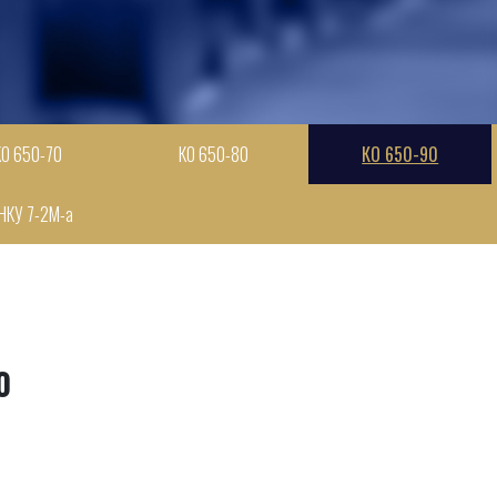
КО 650-70
КО 650-80
КО 650-90
НКУ 7-2М-а
0