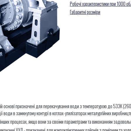
Робочі характеристики при 1000 об
Габаритні розміри
ій основі призначені для перекачування води з температурою до 533К (260°С
ї води в замкнутому контурі в котлах-утилізаторах металургійних виробницт
 інших процесах, якщо вони за своїми параметрами та виконанням задоволь
конанні УХЛ - призначені для макрокліматичних районів з помірним та холод