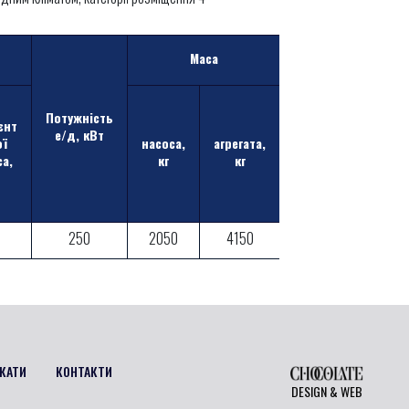
Маса
Потужність
єнт
е/д, кВт
ої
насоса,
агрегата,
са,
кг
кг
250
2050
4150
КАТИ
КОНТАКТИ
DESIGN & WEB